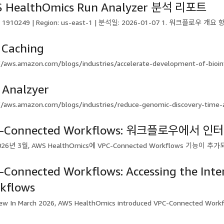
 HealthOmics Run Analyzer 분석 리포트
D: 1910249 | Region: us-east-1 | 분석일: 2026-01-07 1. 워크플로우 개요
 Caching
//aws.amazon.com/blogs/industries/accelerate-development-of-bioin
 Analzyer
//aws.amazon.com/blogs/industries/reduce-genomic-discovery-time-a
C-Connected Workflows: 워크플로우에서
26년 3월, AWS HealthOmics에 VPC-Connected Workflows 기능이 
-Connected Workflows: Accessing the Inte
kflows
ew In March 2026, AWS HealthOmics introduced VPC-Connected Workflo