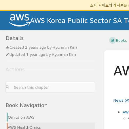
⚠️ 이 사이트의 게시물은
AWS Korea Public Sector SA 
Details
Books
Created
2 years ago
by
Hyunmin Kim
Updated
1 year ago
by
Hyunmin Kim
AW
Actions
News (A
Book Navigation
AWS
Omics on AWS
AWS HealthOmics