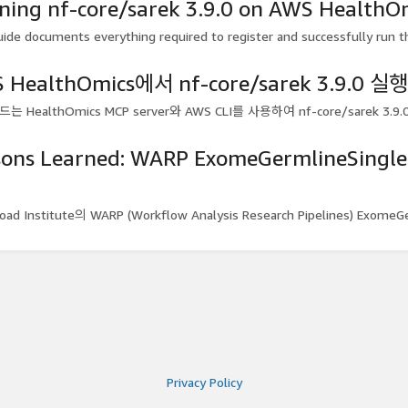
ning nf-core/sarek 3.9.0 on AWS HealthO
uide documents everything required to register and successfully run the
 HealthOmics에서 nf-core/sarek 3.9.0 
는 HealthOmics MCP server와 AWS CLI를 사용하여 nf-core/sarek 3.9
sons Learned: WARP ExomeGermlineSin
ad Institute의 WARP (Workflow Analysis Research Pipelines) ExomeGe
Privacy Policy