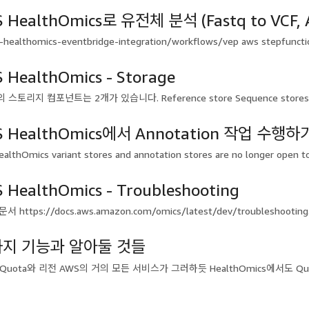
 HealthOmics로 유전체 분석 (Fastq to VCF
-healthomics-eventbridge-integration/workflows/vep aws stepfunction
 HealthOmics - Storage
 스토리지 컴포넌트는 2개가 있습니다. Reference store Sequence sto
 HealthOmics에서 Annotation 작업 수행하
althOmics variant stores and annotation stores are no longer open to 
 HealthOmics - Troubleshooting
https://docs.aws.amazon.com/omics/latest/dev/troubleshooting.
가지 기능과 알아둘 것들
Quota와 리전 AWS의 거의 모든 서비스가 그러하듯 HealthOmics에서도 