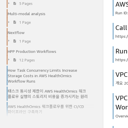
AWS
5 Pages
Run I
Multi-modal analysis
1 Page
Call
Nextflow
https:
1 Page
Run
HPP Production Workflows
https:
12 Pages
How Task Concurrency Limits Increase
VP
Storage Costs in AWS HealthOmics
Workflow Runs
개요 20
태스크 동시성 제한이 AWS HealthOmics 워크
VPC
플로우 실행의 스토리지 비용을 증가시키는 원리
Wor
AWS HealthOmics 워크플로우를 위한 CI/CD
파이프라인 구축하기
Overvi