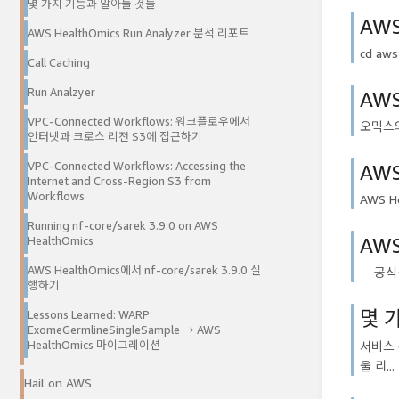
몇 가지 기능과 알아둘 것들
AWS
AWS HealthOmics Run Analyzer 분석 리포트
cd aws
Call Caching
Run Analzyer
AWS
VPC-Connected Workflows: 워크플로우에서
오믹스의
인터넷과 크로스 리전 S3에 접근하기
AWS
VPC-Connected Workflows: Accessing the
Internet and Cross-Region S3 from
Workflows
AWS He
Running nf-core/sarek 3.9.0 on AWS
AWS
HealthOmics
AWS HealthOmics에서 nf-core/sarek 3.9.0 실
공식문서 
행하기
몇 
Lessons Learned: WARP
ExomeGermlineSingleSample → AWS
서비스 
HealthOmics 마이그레이션
울 리...
Hail on AWS